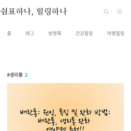
본문 바로가기
쉼표하나, 힐링하나
홈
태그
방명록
건강힐링
여행힐링
생리통
2