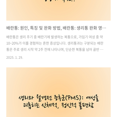
배란통: 원인, 특징 및 완화 방법, 배란통: 생리통 완화 영양제 추천!!
배란통은 생리 주기 중 배란기에 발생하는 복통으로, 가임기 여성 중 약
10~20%가 이를 경험하는 흔한 증상입니다. 생리통과는 구분되는 배란
통은 주로 생리 시작 약 2주 전에 나타나며, 단순한 복통을 넘어 골반 통
증, 허리 통증, 심한 경우 메스꺼움까지 동반할 수 있습니다. 이번 글에서
2025. 1. 29.
는 배란통의 원인, 특징, 착상통과의 차이점, 그리고 증상 완화 방법에 대
해 자세히 알아보겠습니다. 목차1. 배란통의 원인: 왜 발생할까? 2. 배
란통의 특징: 어떻게 나타날까? 3. 배란통과 착상통의 차이 4. 배란통 완
화 방법 5. 배란통, 걱정할 필요 있을까? 배란통 완화 영양제 추천, 구매
바로가기1. 배란통의 원인: 왜 발생할까?배란통의 정확한 원인은 명확히
밝혀지지 않았지만, 여러 연구를 통해 다음과 같은 ..