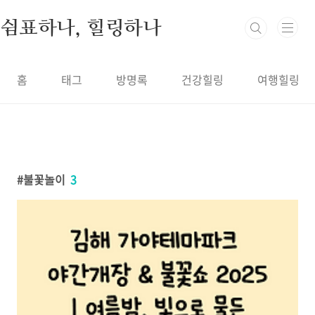
본문 바로가기
쉼표하나, 힐링하나
홈
태그
방명록
건강힐링
여행힐링
불꽃놀이
3