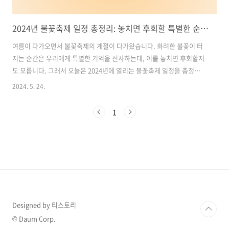
2024년 불꽃축제 일정 총정리: 놓치면 후회할 특별한 순간들
여름이 다가오면서 불꽃축제의 계절이 다가왔습니다. 화려한 불꽃이 터
지는 순간은 우리에게 특별한 기억을 선사하는데, 이를 놓치면 후회할지
도 모릅니다. 그래서 오늘은 2024년에 열리는 불꽃축제 일정을 총정리하
여 소개해드리려고 합니다. 여행 계획을 세우거나 특별한 순간을 만들고
2024. 5. 24.
자 한다면, 이번 여름에 준비해두세요. 함께하는 가족, 친구 혹은 연인과
함께하는 불꽃축제 여행은 당신에게 빛나는 추억을 선사할 것입니다. 그
1
럼, 어떤 축제들이 기다리고 있는지 함께 살펴보겠습니다. 목차1. 2024
목포해상 W쇼 불꽃축제 일정 공개! 정기 및 특별 공연 일정 안내2. 2024
포항 국제 불꽃축제 일정 및 하이라이트 소개3. 2024 용인 에버랜드 불
꽃놀이 매직인더스카이 일정 안내!4. 아산 피나클랜드 봄꽃과 함께하..
Designed by 티스토리
© Daum Corp.