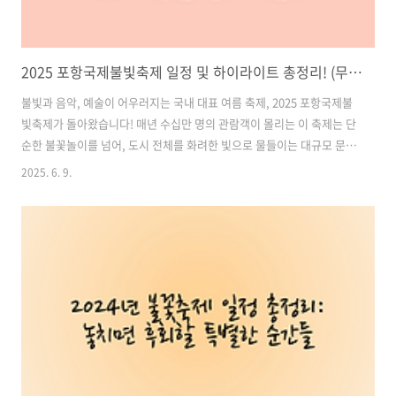
2025 포항국제불빛축제 일정 및 하이라이트 총정리! (무료 관람 정보 포함)
불빛과 음악, 예술이 어우러지는 국내 대표 여름 축제, 2025 포항국제불
빛축제가 돌아왔습니다! 매년 수십만 명의 관람객이 몰리는 이 축제는 단
순한 불꽃놀이를 넘어, 도시 전체를 화려한 빛으로 물들이는 대규모 문화
예술 행사입니다. 특히 올해는 6월 14일(토)부터 6월 22일(일)까지 총 9
2025. 6. 9.
일간 열리며, 대형 국제 불꽃쇼, 드론 라이트쇼, 뮤직 페스타, 푸드트럭
존, 포항운하 라이트아트 등 다채로운 프로그램으로 가득합니다.이번 글
에서는 2025 포항국제불빛축제의 전체 일정, 주요 프로그램 정보, 관람
팁, 교통 안내까지 한 번에 정리해 드립니다. 가족, 연인, 친구 누구와 함
께 가도 만족할 만한 축제이니, 계획에 참고해보세요! 목차1. 2025 포항
국제불빛축제 전체 일정 2. 프로그램 일정별 정리 3...