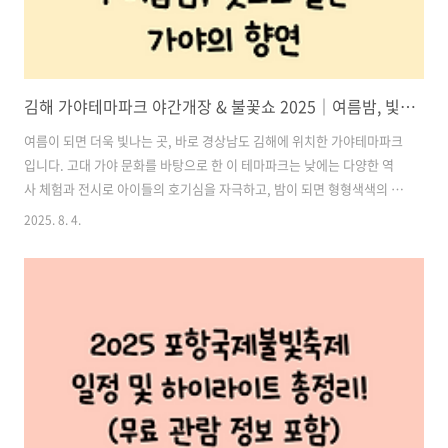
김해 가야테마파크 야간개장 & 불꽃쇼 2025｜여름밤, 빛으로 물든 가야의 향연
여름이 되면 더욱 빛나는 곳, 바로 경상남도 김해에 위치한 가야테마파크
입니다. 고대 가야 문화를 바탕으로 한 이 테마파크는 낮에는 다양한 역
사 체험과 전시로 아이들의 호기심을 자극하고, 밤이 되면 형형색색의 빛
과 음악, 불꽃으로 환상적인 분위기를 선사합니다. 특히 2025년 여름에
2025. 8. 4.
는 LED 조명 야간개장과 불꽃놀이 이벤트까지 더해져 온 가족이 함께 즐
기기 좋은 특별한 추억의 장소로 떠오르고 있습니다.이번 글에서는 김해
가야테마파크의 야경 명소, 운영시간, 불꽃쇼 일정, 이용요금 및 관람 팁
까지 모두 소개해드릴게요! 목차1. 김해 가야테마파크 야간개장｜빛의
길에서 만나는 낭만적인 밤 2. 2025년 여름 한정! 매주 토요일 밤 불꽃쇼
대개봉 3. 포토스팟 & 인생샷 명소 4. 주변 맛집 & 관광지 추천..