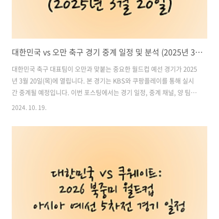
대한민국 vs 오만 축구 경기 중계 일정 및 분석 (2025년 3월 20일)
대한민국 축구 대표팀이 오만과 맞붙는 중요한 월드컵 예선 경기가 2025
년 3월 20일(목)에 열립니다. 본 경기는 KBS와 쿠팡플레이를 통해 실시
간 중계될 예정입니다. 이번 포스팅에서는 경기 일정, 중계 채널, 양 팀
전력 분석, 예상 라인업, 그리고 경기 시청 방법까지 자세하게 안내합니
2024. 10. 19.
다. 목차1. 대한민국 vs 오만 축구 경기 일정과 중계 정보 2. 대한민국
vs 오만 역대 전적과 팀 분석 3. 주요 선수 라인업과 예상 출전 명단 4. 북
중미 월드컵 3차 예선 진행 상황 및 한국의 목표 5. 대한민국 vs 오만 경
기 시청 방법 및 무료 시청 팁 대한민국 vs 오만 축구 무료중계 보기 1. 대
한민국 vs 오만 축구 경기 일정과 중계 정보경기일시: 2025년 3월 20일
(목) 오후 11시 (KST)..