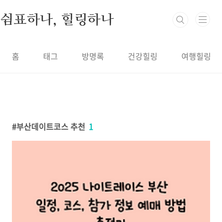
본문 바로가기
쉼표하나, 힐링하나
홈
태그
방명록
건강힐링
여행힐링
부산데이트코스 추천
1