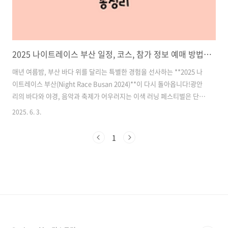
2025 나이트레이스 부산 일정, 코스, 참가 정보 예매 방법 총정리- 광안대교 위를 달리는 특별한 여름밤 야간 러닝 축제!
매년 여름밤, 부산 바다 위를 달리는 특별한 경험을 선사하는 **2025 나
이트레이스 부산(Night Race Busan 2024)**이 다시 돌아옵니다!광안
리의 바다와 야경, 음악과 축제가 어우러지는 이색 러닝 페스티벌은 단순
한 마라톤을 넘어선 체험형 축제입니다.올해는 2025년 8월 2일 토요일,
2025. 6. 3.
광안리 민락수변공원을 출발해 광안대교 상층을 지나 백스코 앞 도로까
지 이어지는 특별 코스가 마련되어 있어 러닝 마니아는 물론, 여름밤 추
1
억을 만들고 싶은 누구에게나 강력 추천드립니다.이 글에서는 2025 나이
트레이스 부산의 일정, 코스, 참가 정보부터 DJ 파티, 포토존, 기념품, 푸
드트럭 등 다양한 부대 행사까지 자세히 소개해 드리겠습니다. 목차1.
2025 나이트레이스 부산 개요 및 일정 2. 전국 ..