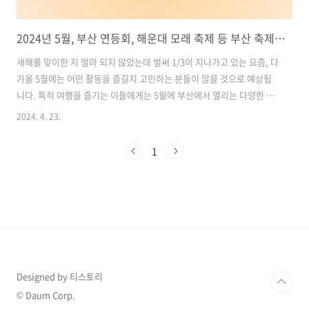
2024년 5월, 부산 연등회, 해운대 모래 축제 등 부산 축제 총정리!!!
새해를 맞이한 지 얼마 되지 않았는데 벌써 1/3이 지나가고 있는 요즘, 다
가올 5월에는 어떤 활동을 즐길지 고민하는 분들이 많을 것으로 예상됩
니다. 특히 여행을 즐기는 이들에게는 5월에 부산에서 열리는 다양한 축
제들이 흥미로울 것입니다. 오늘 여행톡톡에서는 2024년 5월에 부산에
2024. 4. 23.
서 열리는 축제 중에서 특히 가볼만한 BEST 6을 소개하고자 합니다. 함
께 즐거운 여행 계획을 세워보도록 하겠습니다. 목차 1.부산 연등회: 부
1
산의 전통 문화와 함께하는 아름다운 마당축제 2. 월드 오브 커피 부산,
세계 바리스타와의 만남이 시작된다! 3. 2024 조선통신사 축제: 포용과
협력의 정신으로 세계를 만나다 4.2024 금정산성 축제: 부산의 자랑, 대
한민국 로컬 매력 100선 축제 중 하나! 5. 2024 해운..
Designed by 티스토리
© Daum Corp.