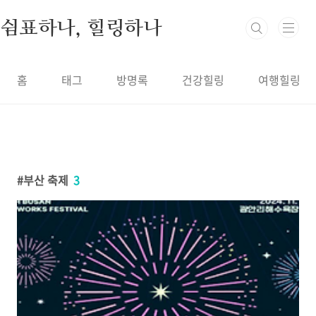
본문 바로가기
쉼표하나, 힐링하나
홈
태그
방명록
건강힐링
여행힐링
부산 축제
3