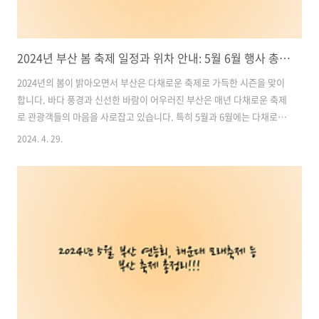
2024년 부산 봄 축제 일정과 위차 안내: 5월 6월 행사 총정리!!!
2024년의 봄이 밝아오면서 부산은 다채로운 축제로 가득한 시즌을 맞이
합니다. 바다 풍경과 신선한 바람이 어우러진 부산은 매년 다채로운 축제
로 관광객들의 마음을 사로잡고 있습니다. 특히 5월과 6월에는 다채로운
주제의 축제들이 동시에 열리며, 이들을 총정리하여 여행을 계획하는 이
2024. 4. 29.
들에게 도움이 될 것입니다. 함께 부산의 다채로운 축제 일정과 위치를
살펴보겠습니다. 목차1. 부산 삼광사연등축제 2024: 환상적인 빛의 향
연2. 부산 광안리어방축제 2024: 전통 어촌 민속문화의 아름다운 만남3.
2024 해운대 모래축제: 세계적인 모래조각 미술의 환상적인 만남4.
2024 부산항축제: 부산의 대표적인 해상 축제의 매력5. 2024 부산 해운
대 센텀맥주축제: 맥주와 음악으로 가득한 신나는 축제6. 부산 원..