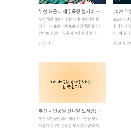
부산 해운대 해수욕장 놀거리 가이드: 해운대빛축제 기본 정보, 추천 코스 총정리
부산 해운대는 사계절 내내 아름다운 풍
2024 부
경과 다채로운 이벤트로 관광객들에게 사
화려하게 
랑받는 곳입니다. 특히 겨울철에 열리는
다. 이 글
해운대빛축제는 해운대 해수욕장과 주변
청 방법, 티
2025. 1. 5.
2024. 8. 29
일대를 환상적인 빛의 세계로 변신시켜
주차 안내를
더욱 특별한 추억을 선사합니다. 이번 글
편리하고 즐
에서는 해운대빛축제와 함께 즐길 수 있
드리겠습니다
는 놀거리, 해운대시장 및 해수욕장 주변
제 중계 시청
명소를 구글 SEO에 최적화된 형식으로
티켓팅 정보
소개합니다. 목차1. 해운대빛축제 기본
자리 정보 4
정보 2. 해운대빛축제의 매력 포인트 3.
교통 안내 1
해운대시장 방면 축제 현장 4. 낮에 즐기
청 방법부
는 해운대 해수욕장 5. 해운대빛축제와 함
람하지 못
부산 시민공원 잔디밭 도서관: 봄 햇살 속으로
께하는 추천 코스 해운대 빛 축제 바로가
를 즐길 수
기부산 1박2일 여행코스 확인하기1. 해운
불꽃축제를
부산 시민공원에서 개장 10주년을 맞아
대빛축제 기본 정보부산의 대표 겨울 축
있는 채널과
새롭게 선보인 잔디밭 도서관이 큰 화제