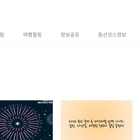
링
여행힐링
정보공유
등산코스정보