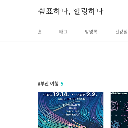
본문 바로가기
쉼표하나, 힐링하나
홈
태그
방명록
건강힐
부산 여행
5