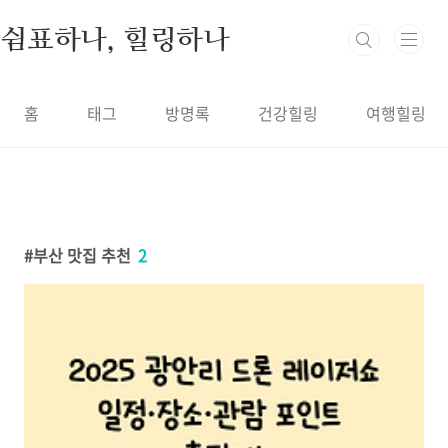
본문 바로가기
쉼표하나, 힐링하나
홈
태그
방명록
건강힐링
여행힐링
부산 맛집 추천
2