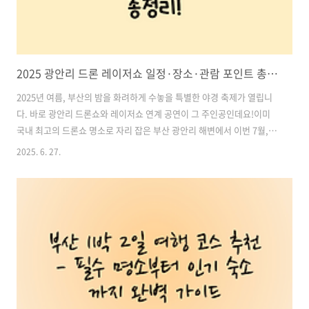
2025 광안리 드론 레이저쇼 일정·장소·관람 포인트 총정리! (부산 여름 야경 명소 추천)
2025년 여름, 부산의 밤을 화려하게 수놓을 특별한 야경 축제가 열립니
다. 바로 광안리 드론쇼와 레이저쇼 연계 공연이 그 주인공인데요!이미
국내 최고의 드론쇼 명소로 자리 잡은 부산 광안리 해변에서 이번 7월, 더
욱 화려해진 드론+레이저 연계 퍼포먼스가 펼쳐집니다. 이번 행사는 단
2025. 6. 27.
순한 야경 이벤트를 넘어, 음악, 기술, 빛이 어우러진 예술 공연으로 현장
을 찾는 관람객들에게 잊지 못할 여름 밤의 감동을 선사할 예정입니다.본
포스팅에서는, 드론쇼 및 레이저쇼 일정, 장소와 관람 꿀팁, 교통·주차
정보, 주의사항 및 추천 준비물 등을 상세하게 안내드릴게요! 목차1. 행
사 개요: 드론쇼+레이저쇼 연계 공연, 부산에서만 즐긴다! 2. 관람 포인
트 ① 드론쇼 3. 관람 포인트 ② 레이저쇼 4. 교통 및 접근 ..