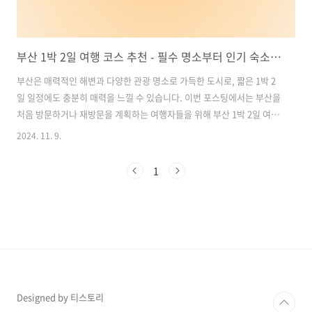
부산 1박 2일 여행 코스 추천 - 필수 명소부터 인기 숙소까지 완벽 가이드
부산은 매력적인 해변과 다양한 관광 명소로 가득한 도시로, 짧은 1박 2
일 일정에도 충분히 매력을 느낄 수 있습니다. 이번 포스팅에서는 부산을
처음 방문하거나 재방문을 계획하는 여행자들을 위해 부산 1박 2일 여행
코스를 제안합니다. 인기 명소와 감성적인 숙소까지 포함된 코스이니, 참
2024. 11. 9.
고해 보세요! 목차1. 1일 차: 부산 기장 죽성드림세트장 & 해운대 마린
시티 야경 2. 2일 차: 해운대 블루라인파크 스카이캡슐 & 감천문화마을
1
3. 해운대 숙소 추천 - 오션뷰와 감성 숙소 부산 관광 및 맛집, 숙소 추천
바로가기1. 1일 차: 부산 기장 죽성드림세트장 & 해운대 마린시티 야경
1. 기장 죽성드림세트장 - 유럽풍 성당과 아름다운 해안선부산광역시 기
장군에 위치한 죽성드림세트장은 유럽 스타일의 성당으로 유..
Designed by 티스토리