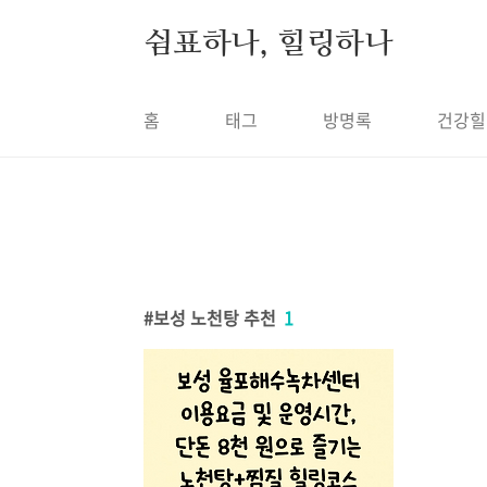
본문 바로가기
쉼표하나, 힐링하나
홈
태그
방명록
건강힐
보성 노천탕 추천
1