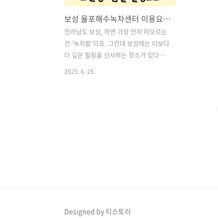
보성 율포해수녹차센터 이용요금 및 운영시간, 단돈 8천 원으로 즐기는 노천탕+찜질 힐링코스
전라남도 보성, 하면 가장 먼저 떠오르는
건 ‘녹차밭’이죠. 그런데 보성에는 이보다
더 깊은 힐링을 선사하는 장소가 있다는
사실, 알고 계신가요? 광주에서 차로 1시
2025. 6. 28.
간만 달리면 만날 수 있는 **‘율포해수녹
차센터’**가 바로 그곳입니다.이곳은 단
돈 8,000원이라는 착한 가격에 해수 노천
탕, 찜질방, 대중목욕탕까지 한 번에 즐길
수 있는 보성군 직영 힐링 스팟으로, 깔끔
한 시설과 다양한 편의시설을 갖추고 있
어 온 가족 나들이는 물론, 혼자만의 리프
레시 여행지로도 안성맞춤이에요. 목차1.
율포해수녹차센터, 어떤 곳인가요? 2. 이
용 요금 및 운영 시간 3. 찜질방 & 냉방시
설 소개 4. 율포 해수 노천탕의 매력 5. 목
욕탕 & 사우나 6. 아이들과 함께 가도
Designed by 티스토리