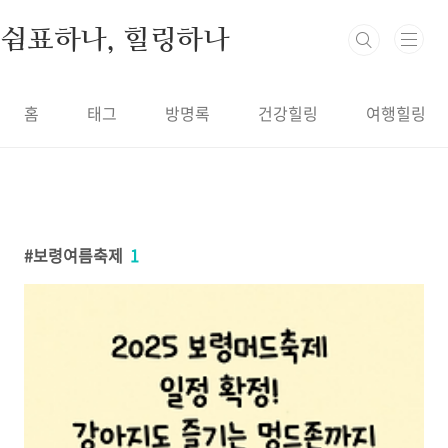
본문 바로가기
쉼표하나, 힐링하나
홈
태그
방명록
건강힐링
여행힐링
보령여름축제
1