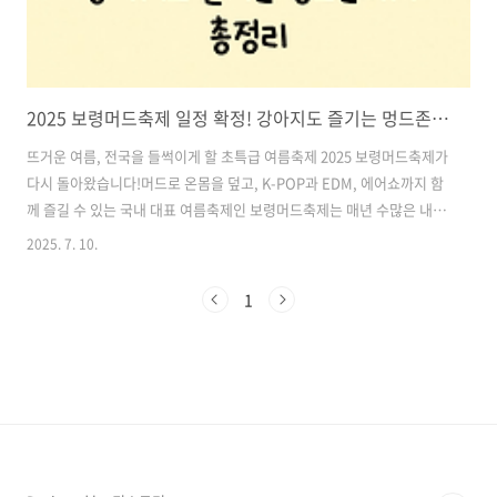
2025 보령머드축제 일정 확정! 강아지도 즐기는 멍드존까지 총정리
뜨거운 여름, 전국을 들썩이게 할 초특급 여름축제 2025 보령머드축제가
다시 돌아왔습니다!머드로 온몸을 덮고, K-POP과 EDM, 에어쇼까지 함
께 즐길 수 있는 국내 대표 여름축제인 보령머드축제는 매년 수많은 내국
인과 외국인 관광객을 불러 모으는 글로벌 이벤트로 자리매김했죠. 특히
2025. 7. 10.
올해는 반려견과 함께 체험할 수 있는 '멍드존', 엠카운트다운과 TV조선
슈퍼콘서트, 그리고 블랙이글스 에어쇼까지 진행된다고 하니 기대감이
1
폭발하고 있습니다.2025년 여름을 더욱 뜨겁게 불태워줄 보령머드축제
의 일정과 체험존, 공연 라인업, 찾아가는 방법, 유용한 팁까지 지금 바로
확인해보세요! 목차1. 2025 보령머드축제 개요 2. 체험존 안내 – 머드부
터 워터파크까지! 3. 2025 공연 라인업 대공개 – 귀호강은..