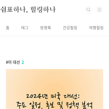
본문 바로가기
쉼표하나, 힐링하나
홈
태그
방명록
건강힐링
여행힐링
미 대선
2