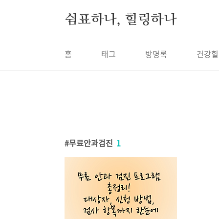
본문 바로가기
쉼표하나, 힐링하나
홈
태그
방명록
건강힐
무료안과검진
1