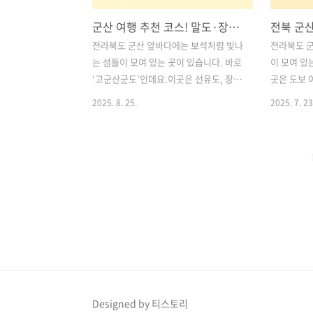
군산 여행 추천 코스! 말도·장자도·선유도에서 만나는 힐링과 액티비티
전라북도 군산 앞바다에는 보석처럼 빛나
전라북도 
는 섬들이 모여 있는 곳이 있습니다. 바로
이 모여 있
‘고군산군도’인데요.이곳은 선유도, 장자
곳은 도보
도, 말도를 중심으로 걷기 좋은 산책길부
지 모두 만
2025. 8. 25.
2025. 7. 23
터 짜릿한 액티비티, 여유로운 휴식까지
말도·장자
한 번에 즐길 수 있어 요즘 여행지로 주목
개성과 매력
받고 있습니다.특히 2024년 하반기 말도
다.이번 글
다리 개통 소식과 함께 트레킹과 도보 여
일 섬 여행
행을 좋아하는 분들에게 더욱 핫한 여행
티비티, 자
지가 되고 있어요.이번 포스팅에서는 말
수 있는 여
도부터 장자도, 선유도, 신시도 자연휴양
심의 답답함
림까지 이어지는 최고의 여행 코스를 소
연을 느끼고
개해드릴게요! 목차1. 말도 – 작지만 알찬
될 것입니다
섬 트레킹의 성지 2. 대장봉 – 군산 앞바
‘말도’에서
다를 한눈에! 3. 장자교 스카이워크 – 바
‘대장봉’에
다 위를 걷는 짜릿함 4. 선유스카이 썬라
3. ‘장자
Designed by 티스토리