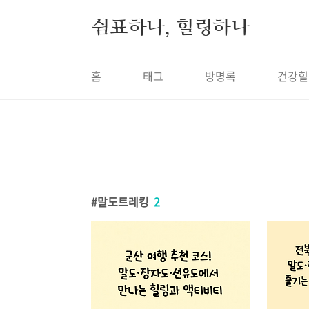
본문 바로가기
쉼표하나, 힐링하나
홈
태그
방명록
건강힐
말도트레킹
2