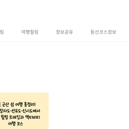
링
여행힐링
정보공유
등산코스정보