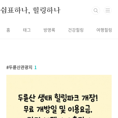
본문 바로가기
쉼표하나, 힐링하나
홈
태그
방명록
건강힐링
여행힐링
두륜산관광지
1