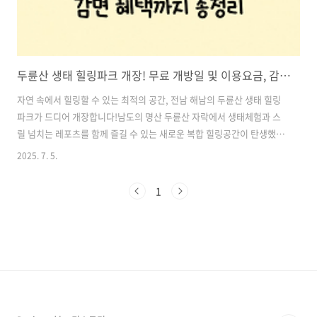
두륜산 생태 힐링파크 개장! 무료 개방일 및 이용요금, 감면 혜택까지 총정리
자연 속에서 힐링할 수 있는 최적의 공간, 전남 해남의 두륜산 생태 힐링
파크가 드디어 개장합니다!남도의 명산 두륜산 자락에서 생태체험과 스
릴 넘치는 레포츠를 함께 즐길 수 있는 새로운 복합 힐링공간이 탄생했는
데요.특히 2025년 7월 1일 단 하루, 전면 무료 개방까지 진행된다고 하니
2025. 7. 5.
절대 놓치지 마세요!이번 글에서는 두륜산 생태 힐링파크의 개장일, 위
치, 주요 시설, 운영시간, 요금, 감면 혜택, 문의처까지 한눈에 보기 쉽게
1
정리해드리겠습니다. 가족 나들이, 친구들과의 여름 여행 코스를 찾고 계
신다면 이 글을 꼭 끝까지 읽어보세요. 목차1. 두륜산 생태 힐링파크란?
2. 2025년 개장일 및 운영안내 3. 위치 안내 4. 운영시간 안내 5. 주요 체
험시설 안내 6. 이용요금 안내 7. 감면 혜택 및..