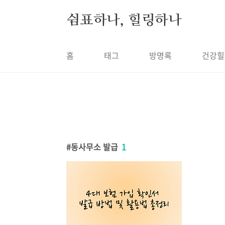
본문 바로가기
쉼표하나, 힐링하나
홈
태그
방명록
건강힐
동사무소 발급
1