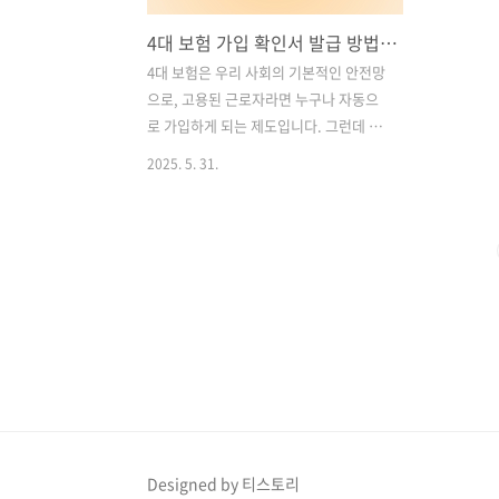
4대 보험 가입 확인서 발급 방법 및 활용법 총정리
4대 보험은 우리 사회의 기본적인 안전망
으로, 고용된 근로자라면 누구나 자동으
로 가입하게 되는 제도입니다. 그런데 이
4대 보험에 실제로 가입되어 있다는 것을
2025. 5. 31.
증명하는 공식 서류가 있다는 사실, 알고
계셨나요? 바로 **‘4대 보험 가입 확인
서’**입니다.이 글에서는 4대 보험의 개
념부터 가입 확인서가 필요한 상황, 동사
무소에서 직접 발급받는 방법, 주의사항
까지 총망라해 알려드리겠습니다. 특히
온라인보다 직접 방문 발급이 필요한 상
황이나 고령자, 비대면이 어려운 분들께
꼭 필요한 정보니 끝까지 읽어보세요! 목
차1. 4대 보험이란? – 국민의 최소한을 지
켜주는 4가지 제도 2. 4대 보험 가입 확인
서란? 3. 동사무소에서 4대 보험 가입 확
Designed by 티스토리