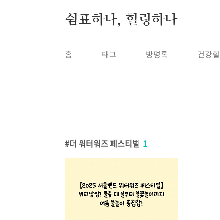
본문 바로가기
쉼표하나, 힐링하나
홈
태그
방명록
건강힐
더 워터워즈 페스티벌
1