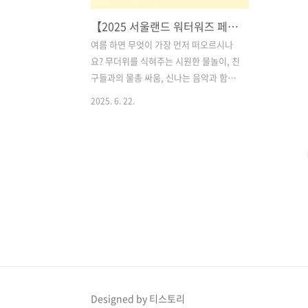
【2025 서울랜드 워터워즈 페스티벌】워터팡팡! 물총 대결부터 불꽃놀이까지 여름 물놀이 총집합!
여름 하면 무엇이 가장 먼저 떠오르시나
요? 무더위를 식혀주는 시원한 물놀이, 친
구들과의 물총 싸움, 신나는 음악과 함께
즐기는 축제의 열기! 이 모든 것을 한자리
2025. 6. 22.
에서 경험할 수 있는 특별한 여름 축제가
바로 **서울랜드 2025 더 워터워즈 페스
티벌(The Water Wars Festival)**입니
다.올해도 어김없이 서울랜드에서는 한여
름 더위를 날려버릴 환상적인 물놀이 축
제가 2025년 6월 21일(토)부터 8월 31일
(일)까지 장장 두 달 넘게 펼쳐집니다. 물
총 전쟁, 뮤직워터쇼, 야간 불꽃놀이 등 다
채로운 프로그램이 관람객들을 기다리고
있는데요, 지금은 정식 개장에 앞서 프리
오픈 기간이 운영 중으로 일부 콘텐츠를
먼저 체험할 수 있는 절호의 기회랍니다.
Designed by 티스토리