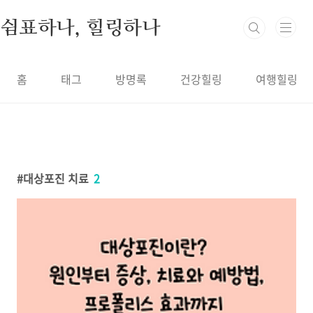
본문 바로가기
쉼표하나, 힐링하나
홈
태그
방명록
건강힐링
여행힐링
대상포진 치료
2