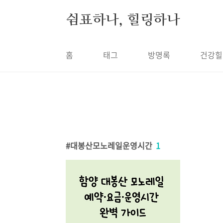
본문 바로가기
쉼표하나, 힐링하나
홈
태그
방명록
건강힐
대봉산모노레일운영시간
1