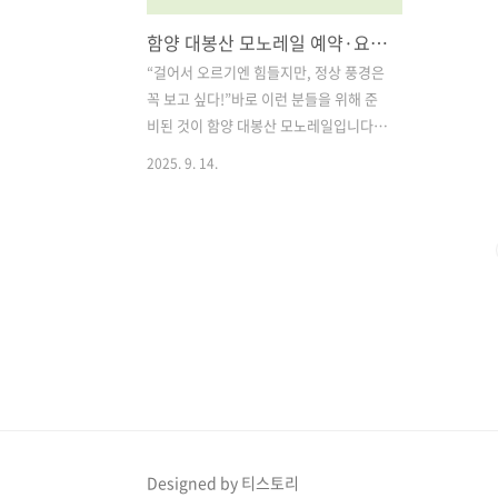
함양 대봉산 모노레일 예약·요금·운영시간 완벽 가이드
“걸어서 오르기엔 힘들지만, 정상 풍경은
꼭 보고 싶다!”바로 이런 분들을 위해 준
비된 것이 함양 대봉산 모노레일입니다.
대봉산휴양밸리 안에 위치한 이 모노레일
2025. 9. 14.
은 어른부터 아이까지 누구나 쉽게 산 정
상의 아름다움을 누릴 수 있게 해주는 인
기 관광지예요. 특히 단풍철과 봄꽃 시즌
에는 필수 코스로 꼽히는데, 워낙 인기가
많아 사전 예약이 필수라는 사실, 알고 계
셨나요?오늘은 2025년 기준으로 대봉산
모노레일 예약 방법, 운영시간, 요금·할
인 정보, 주차·탑승 절차까지 깔끔하게 정
리해드릴게요. 목차1. 대봉산 모노레일
예약 방법 (사전 예약 필수!) 2. 대봉산 모
노레일 운영시간 및 휴무일 3. 주차장부터
모노레일 탑승까지 과정 4. 대봉산 모노레
Designed by 티스토리