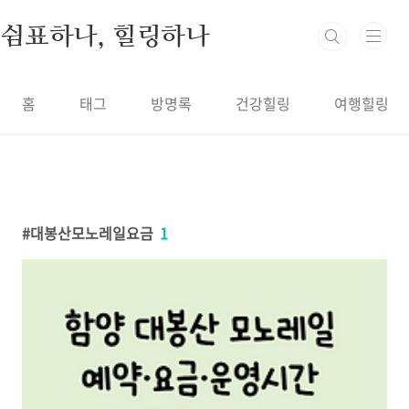
본문 바로가기
쉼표하나, 힐링하나
홈
태그
방명록
건강힐링
여행힐링
대봉산모노레일요금
1