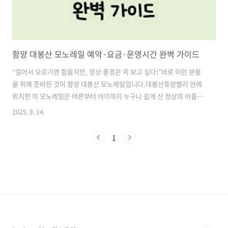
함양 대봉산 모노레일 예약·요금·운영시간 완벽 가이드
“걸어서 오르기엔 힘들지만, 정상 풍경은 꼭 보고 싶다!”바로 이런 분들
을 위해 준비된 것이 함양 대봉산 모노레일입니다.대봉산휴양밸리 안에
위치한 이 모노레일은 어른부터 아이까지 누구나 쉽게 산 정상의 아름다
움을 누릴 수 있게 해주는 인기 관광지예요. 특히 단풍철과 봄꽃 시즌에
2025. 9. 14.
는 필수 코스로 꼽히는데, 워낙 인기가 많아 사전 예약이 필수라는 사실,
알고 계셨나요?오늘은 2025년 기준으로 대봉산 모노레일 예약 방법, 운
1
영시간, 요금·할인 정보, 주차·탑승 절차까지 깔끔하게 정리해드릴게요.
목차1. 대봉산 모노레일 예약 방법 (사전 예약 필수!) 2. 대봉산 모노레일
운영시간 및 휴무일 3. 주차장부터 모노레일 탑승까지 과정 4. 대봉산 모
노레일 요금·할인 정보대봉산 모노레일 예약하기1. 대봉산 모노레..