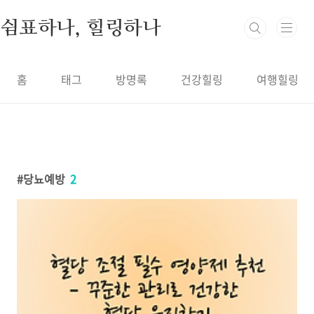
본문 바로가기
쉼표하나, 힐링하나
홈
태그
방명록
건강힐링
여행힐링
당뇨예방
2