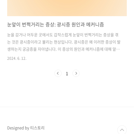
눈앞이 번쩍거리는 증상: 광시증 원인과 메커니즘
눈을 감거나 어두운 곳에서도 갑작스럽게 눈앞이 번쩍거리는 증상을 겪
는 것은 광시증이라고 불리는 현상입니다. 광시증은 왜 이러한 증상이 발
생하는지 궁금증을 자아냅니다. 이 증상의 원인과 메커니즘에 대해 알아
보겠습니다. 목차1. 광시증: 눈을 둘러싼 빛 번쩍이는 증상2. 광시증의
2024. 6. 12.
원인과 대처법: 노화, 고도근시, 외상 등3. 광시증: 무심코 넘길 수 없는
눈의 신호4. 광시증 예방과 관리: 원인에 따른 다양한 방법1. 광시증: 눈
1
을 둘러싼 빛 번쩍이는 증상광시증은 어두울 때 눈을 돌리거나 머리를 흔
들었을 때 눈 주변부에 카메라 플래시가 터지는 듯한 번쩍거리는 빛을 경
험하는 현상입니다. 이 증상은 눈 속을 채우고 있는 투명한 조직인 '유리
체'가 눈을 덮고 있는 투명한 신경조직 '망막'과 분리될 때 발생합니..
Designed by 티스토리