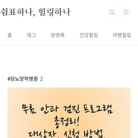
본문 바로가기
쉼표하나, 힐링하나
홈
태그
방명록
건강힐링
여행힐링
당뇨망막병증
2