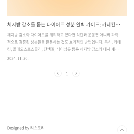
체지방 감소를 돕는 다이어트 성분 완벽 가이드: 카테킨부터 식이섬유까지
체지방 감소와 다이어트를 계획하고 있다면 식단과 운동뿐 아니라 과학
적으로 검증된 성분들을 활용하는 것도 효과적인 방법입니다. 특히, 카테
킨, 콜레오스포스콜리, 단백질, 식이섬유 등은 체지방 감소와 대사 개선
에 탁월한 도움을 줄 수 있습니다. 이번 글에서는 이러한 성분들의 효능
2024. 11. 30.
과 섭취 방법, 주의사항까지 자세히 살펴보겠습니다. 목차1. 체지방 감
소에 효과적인 카테킨 2. 지방 분해 성분: 콜레오스포스콜리 3. 필수 영양
1
소: 단백질 4. 배변 활동을 돕는 식이섬유 5. 다이어트 보조제 선택 및 사
용법 다이어트 영양제 추천, 구매 바로가기1. 체지방 감소에 효과적인 카
테킨카테킨이란 무엇인가?카테킨은 녹차 추출물의 주요 성분으로, 특히
EGCG(에피갈로카테킨 갈레이트)라는 항산화 물질이 핵심 역할을 합니
다...
Designed by 티스토리