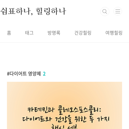
본문 바로가기
쉼표하나, 힐링하나
홈
태그
방명록
건강힐링
여행힐링
다이어트 영양제
2