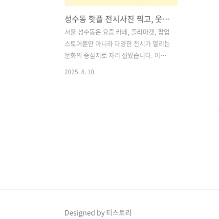
성수동 핫플 전시사진 찍고, 웃고, 공감까지 | ‘너무 착한데?전 & 너무 별론데?전’ 관람 정보, 예매 방법 총정리
서울 성수동은 요즘 카페, 플리마켓, 팝업
스토어뿐만 아니라 다양한 전시가 열리는
문화의 중심지로 자리 잡았습니다. 이번
2025년 여름, 성수에서 특별하고도 유쾌
2025. 8. 10.
한 전시가 열립니다. 바로 **‘너무 착한
데?전 & 너무 별론데?전’**입니다.이 전
시는 제목만 들어도 호기심이 생기는데
요, 따뜻한 순간과 조금은 불편했던 순간
을 각각 전시 공간에 담아낸 독특한 기획
이 특징입니다. 두 개의 상반된 주제를 한
번에 즐길 수 있어, 관람객에게 색다른 경
험을 선사합니다. 목차1. 전시 개요 2. ‘너
무 착한데?전’ – 일상 속 따뜻함을 모은 공
간 3. ‘너무 별론데?전’ – 웃음과 공감이
폭발하는 순간 4. 두 전시를 함께 즐기는
이유 5. 전시 관람 팁 6. 전시 추천 대상 예
Designed by 티스토리