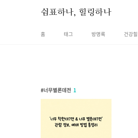
본문 바로가기
쉼표하나, 힐링하나
홈
태그
방명록
건강힐
너무별론데전
1