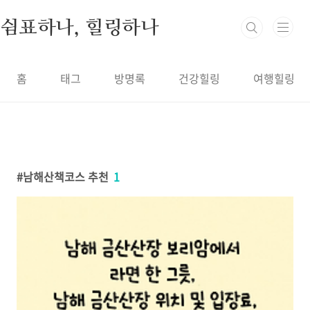
본문 바로가기
쉼표하나, 힐링하나
홈
태그
방명록
건강힐링
여행힐링
남해산책코스 추천
1