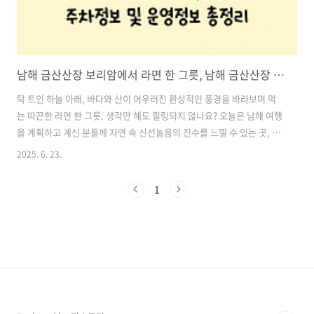
남해 금산산장 보리암에서 라면 한 그릇, 남해 금산산장 위치 및 입장료, 주차정보 및 운영정보 총정리
탁 트인 하늘 아래, 바다와 산이 어우러진 환상적인 풍경을 바라보며 먹
는 따끈한 라면 한 그릇. 생각만 해도 힐링되지 않나요? 오늘은 남해 여행
을 계획하고 계신 분들께 자연 속 신선놀음의 진수를 느낄 수 있는 곳, 바
로 남해 금산산장을 소개해드리려고 합니다. 남해 보리암에서 단 10분
2025. 6. 23.
거리, 귀여운 고양이들과 끝내주는 풍경, 그리고 정상에서 먹는 라면의
맛까지… 몸과 마음이 모두 충전되는 특별한 힐링 스팟입니다. 목차1. 남
1
해 금산산장이란? 2. 금산산장 위치 및 운영 정보 3. 금산산장에서 꼭 먹
어야 할 메뉴들 4. 귀여운 고양이와 함께하는 힐링 타임 5. 등린이도 도전
가능한 쉬운 코스 6. 풍경 하나만으로도 충분한 가치 7. 남해 여행코스에
추가하세요! 남해 금산산장 바로가기1. 남해 금산산장이..