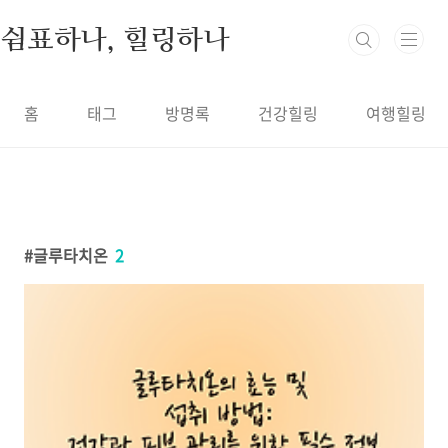
본문 바로가기
쉼표하나, 힐링하나
홈
태그
방명록
건강힐링
여행힐링
글루타치온
2