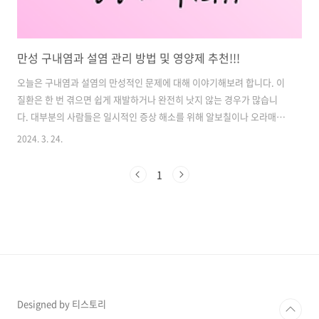
만성 구내염과 설염 관리 방법 및 영양제 추천!!!
오늘은 구내염과 설염의 만성적인 문제에 대해 이야기해보려 합니다. 이
질환은 한 번 겪으면 쉽게 재발하거나 완전히 낫지 않는 경우가 많습니
다. 대부분의 사람들은 일시적인 증상 해소를 위해 알보칠이나 오라매디
아프니뱅큐액과 같은 외용제를 사용하거나 병원에서 처방받은 약물을
2024. 3. 24.
복용합니다. 하지만 이러한 치료법은 주로 증상을 완화하는 데 초점을 맞
춘 대증요법에 불과합니다. 그러나 만약 자주 재발하거나 치료가 잘 안
1
되는 만성 구내염이라면 다른 접근 방법이 필요합니다. 이를 위해서는 구
내염을 유발하는 다양한 원인을 살펴보고, 해당 원인을 해결하는 데 초점
을 맞춰야 합니다. 구내염은 단순한 질환으로 보일 수 있지만, 그 원인은
다양하고 복합적입니다. 이제 저희가 살펴볼 원인들을 한 번 확인해보겠
습니다. 이 중에서 ..
Designed by 티스토리