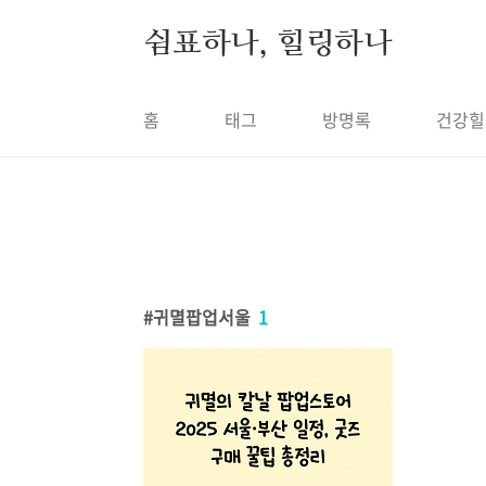
본문 바로가기
쉼표하나, 힐링하나
홈
태그
방명록
건강힐
귀멸팝업서울
1