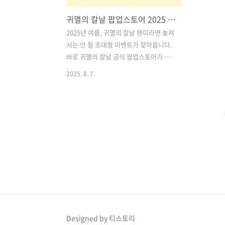
귀멸의 칼날 팝업스토어 2025 서울·부산 일정, 굿즈 구매 꿀팁 총정리
2025년 여름, 귀멸의 칼날 팬이라면 놓쳐
서는 안 될 초대형 이벤트가 찾아옵니다.
바로 귀멸의 칼날 공식 팝업스토어가 서
울과 부산 두 도시에서 차례로 개최되는
2025. 8. 7.
데요. 애니메이션 속 감동과 몰입감을 오
프라인으로 직접 체험할 수 있는 기회이
자, 한정판 굿즈를 소장할 수 있는 절호의
찬스입니다.특히 작년에 도쿄에서 열렸던
팝업스토어는 입장권 매진과 굿즈 완판으
로 큰 화제를 모았는데요. 국내 첫 공식 팝
업스토어인 만큼 더욱 뜨거운 관심이 쏠
리고 있습니다.이 글에서는 서울·부산 팝
업스토어 일정 및 장소, 예약 방법, 굿즈
공략 포인트, 현장 활용 꿀팁, 필수 준비물
까지 낱낱이 정리했습니다.관람을 200%
즐기고 싶다면, 지금부터 꼼꼼하게 체크
Designed by 티스토리