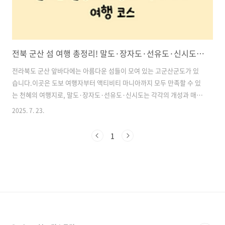
전북 군산 섬 여행 총정리! 말도·장자도·선유도·신시도에서 즐기는 힐링 트레킹과 액티비티 여행 코스
전라북도 군산 앞바다에는 아름다운 섬들이 모여 있는 고군산군도가 있
습니다.이곳은 도보 여행자부터 액티비티 마니아까지 모두 만족할 수 있
는 천혜의 여행지로, 말도·장자도·선유도·신시도는 각각의 개성과 매력
을 지닌 보석 같은 섬들입니다.이번 글에서는 군산에서 떠나는 1박 2일
2025. 7. 23.
섬 여행 코스를 중심으로 트레킹과 액티비티, 자연 경관과 휴양을 한 번
에 즐길 수 있는 여행 정보를 소개해 드릴게요.도심의 답답함을 벗어나
1
여유로운 섬 속 자연을 느끼고 싶은 분들께 완벽한 여행이 될 것입니다.
목차1. 섬 트레킹의 진수! ‘말도’에서 시작하는 고군산군도 여행 2. ‘대장
봉’에서 바라보는 군산 앞바다 절경 3. ‘장자교 스카이워크’에서 느끼는
바다 한가운데 산책 4. 선유도에서 즐기는 짜릿한 짚라인! ‘선유스카이
썬..