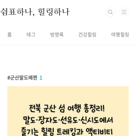
본문 바로가기
쉼표하나, 힐링하나
홈
태그
방명록
건강힐링
여행힐링
군산말도배편
1