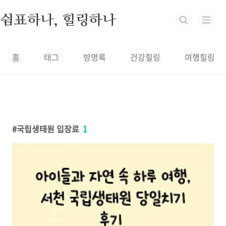
본문 바로가기
쉼표하나, 힐링하나
홈
태그
방명록
건강힐링
여행힐링
국립생태원 입장료
1