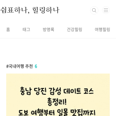
본문 바로가기
쉼표하나, 힐링하나
홈
태그
방명록
건강힐링
여행힐링
국내여행 추천
6