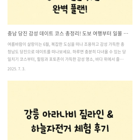
충남 당진 감성 데이트 코스 총정리! 도보 여행부터 일몰 맛집까지 완벽 플랜!
여름바람이 살랑이는 6월, 복잡한 도심을 떠나 조용하고 감성 가득한 충
청남도 당진으로 데이트를 떠나보세요. 하루면 충분히 다녀올 수 있는 당
일치기 코스부터, 힐링과 포토존이 가득한 감성 명소, 바다 위에서 즐기
는 특별한 식사까지!이 글에서는 도보로 가능한 반나절 코스부터 차량 이
2025. 7. 3.
동으로 확장 가능한 데이트 명소까지, 한눈에 보기 쉽도록 동선 순서대로
소개합니다.특히 뚜벅이 커플들도 걱정 없는 여행 코스와 당진 대표 맛집
까지 함께 소개하니, 당일치기 여행을 계획 중이라면 이 글을 꼭 북마크
해두세요! 목차1. 초원콩국수 – 전설의 콩국수 맛집 2. 면천읍성 – 세종
시대의 숨결이 깃든 산책로 3. 대숲바람길 – 여름 산책의 정석 4. 오래된
미래 & 진달래상회 – 레트로 감성 서점 5. 미인상회 – 100..