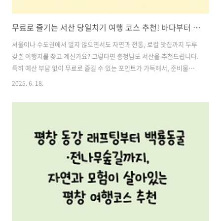
무료로 즐기는 서산 당일치기 여행 코스 추천! 바다부터 국가유산까지 알차게 즐기기
서울이나 수도권에서 멀지 않으면서도 자연과 전통, 로컬 맛집까지 두루
갖춘 여행지를 찾고 계신가요? 그렇다면 충청남도 서산을 추천드립니다.
특히 예산 부담 없이 무료로 즐길 수 있는 포인트가 가득해서, 준비물은
간단한 도시락과 교통비, 그리고 소소한 간식값만 있으면 충분합니다. 당
2025. 6. 18.
일치기로도 충분히 소화 가능한 서산의 핵심 코스를 정리해 보았습니다.
목차1. 간월암 – 바다와 절의 조화로운 풍경 2. 파이브스타 버거 – 수제
버거와 감성 바다 뷰 3. 로드트립 – SNS 핫한 도로 위 포토존 4. 해미읍
성 – 역사와 자연이 공존하는 국가유산 5. 해미읍성 왕 꽈배기 – 줄 서서
먹는 로컬 맛집 6. 추천 코스 순서 서산 관광 및 맛집 추천 바로가기1. 간
월암 – 바다와 절의 조화로운 풍경입장료: 무료특징..