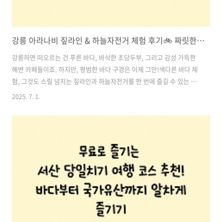
강릉 아라나비 짚라인 & 하늘자전거 체험 후기🚲 짜릿한 바다 위 담력 테스트 스팟 추천!
강릉하면 떠오르는 건 푸른 바다, 바삭한 초당두부, 그리고 감성 가득한
해변 카페들이죠. 하지만, 평범한 바다 구경은 이제 그만!색다른 바다 체
험, 그것도 스릴 넘치는 짚라인과 하늘자전거를 한 번에 즐길 수 있는 강
릉의 이색 액티비티 스팟을 찾고 있다면?바로 이곳! 강릉 아라나비를 추
2025. 7. 1.
천드립니다.단순한 레저가 아닌, 바다 위를 달리고 날아다니는 특별한 경
험을 하고 싶다면 지금 이 글을 꼭 끝까지 읽어보세요.강릉 여행의 버킷
리스트가 될 수밖에 없는 아찔하고도 짜릿한 체험을 소개합니다. 목차1.
위치 정보 및 기본 안내 2. 바다 위를 달리는 짜릿한 두 가지 액티비티 3.
요금 정보 (2025년 기준) 4. 이용 전 꼭 알아두면 좋은 꿀팁 5. 인생샷 스
팟으로도 강력 추천 6. 실제 방문자 후기 요약 7...