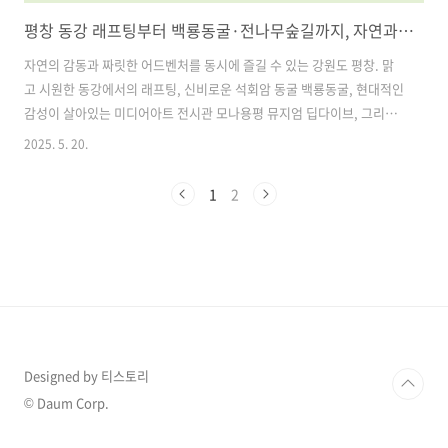
평창 동강 래프팅부터 백룡동굴·전나무숲길까지, 자연과 모험이 살아있는 평창 여행코스 추천
자연의 감동과 짜릿한 어드벤처를 동시에 즐길 수 있는 강원도 평창. 맑
고 시원한 동강에서의 래프팅, 신비로운 석회암 동굴 백룡동굴, 현대적인
감성이 살아있는 미디어아트 전시관 모나용평 뮤지엄 딥다이브, 그리고
힐링의 대표 명소 월정사 전나무숲길까지. 평창은 가족, 연인, 친구 누구
2025. 5. 20.
와 함께해도 완벽한 여행지로 손색이 없습니다.이번 글에서는 자연을 온
몸으로 느끼며 액티비티와 감성을 모두 누릴 수 있는 평창의 대표 명소 4
1
2
곳을 소개합니다. 각각의 장소는 여행의 목적에 따라 색다른 매력을 제공
하기 때문에, 하루 또는 이틀 코스로 구성하여 둘러보기에도 적합합니다.
목차1. 동강 래프팅 – 짜릿한 급류 속 스릴 만점 체험 2. 백룡동굴 – 자연
이 빚어낸 2억 년의 예술 3. 모나용평 뮤지엄 딥다이브 – 평창에서..
Designed by 티스토리
© Daum Corp.