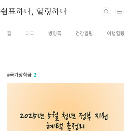
본문 바로가기
쉼표하나, 힐링하나
홈
태그
방명록
건강힐링
여행힐링
국가장학금
2