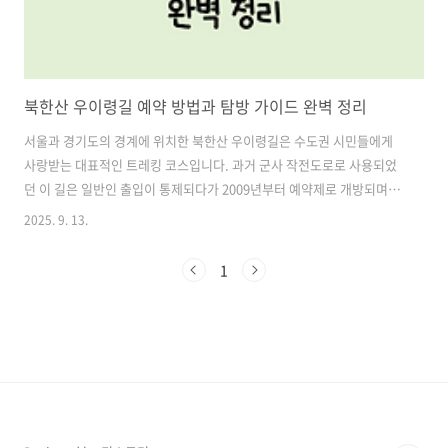
북한산 우이령길 예약 방법과 탐방 가이드 완벽 정리
서울과 경기도의 경계에 위치한 북한산 우이령길은 수도권 시민들에게
사랑받는 대표적인 트레킹 코스입니다. 과거 군사 작전도로로 사용되었
던 이 길은 일반인 출입이 통제되다가 2009년부터 예약제로 개방되며,
지금은 자연 속에서 역사와 문화를 함께 체험할 수 있는 특별한 탐방로로
2025. 9. 13.
자리 잡았습니다.우이령길은 일반 등산로와 달리 사전 예약제가 필수라
는 점에서 차이가 있습니다. 특히 가을 단풍철과 같은 성수기에는 예약이
1
빠르게 마감되기 때문에, 예약 절차와 운영 규칙을 잘 숙지하는 것이 중
요합니다. 이번 글에서는 북한산 우이령길 예약 방법부터 교통편, 탐방코
스, 주요 볼거리, 준비물, 주의사항까지 한눈에 정리해드리겠습니다. 목
차1. 북한산 우이령길 예약 방법 2. 우이령길 운영 시간 및 기간 3. 북한
산 우이령..