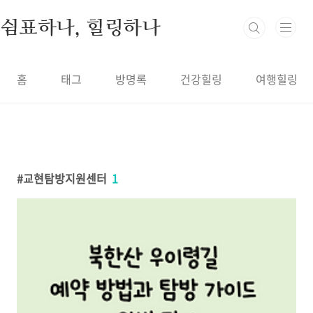
본문 바로가기
쉼표하나, 힐링하나
홈
태그
방명록
건강힐링
여행힐링
교현탐방지원센터
1