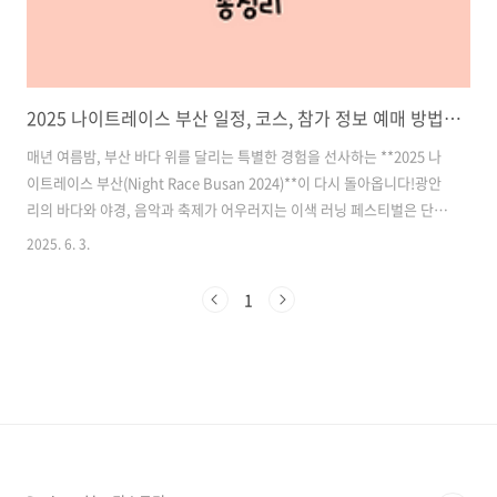
2025 나이트레이스 부산 일정, 코스, 참가 정보 예매 방법 총정리- 광안대교 위를 달리는 특별한 여름밤 야간 러닝 축제!
매년 여름밤, 부산 바다 위를 달리는 특별한 경험을 선사하는 **2025 나
이트레이스 부산(Night Race Busan 2024)**이 다시 돌아옵니다!광안
리의 바다와 야경, 음악과 축제가 어우러지는 이색 러닝 페스티벌은 단순
한 마라톤을 넘어선 체험형 축제입니다.올해는 2025년 8월 2일 토요일,
2025. 6. 3.
광안리 민락수변공원을 출발해 광안대교 상층을 지나 백스코 앞 도로까
지 이어지는 특별 코스가 마련되어 있어 러닝 마니아는 물론, 여름밤 추
1
억을 만들고 싶은 누구에게나 강력 추천드립니다.이 글에서는 2025 나이
트레이스 부산의 일정, 코스, 참가 정보부터 DJ 파티, 포토존, 기념품, 푸
드트럭 등 다양한 부대 행사까지 자세히 소개해 드리겠습니다. 목차1.
2025 나이트레이스 부산 개요 및 일정 2. 전국 ..