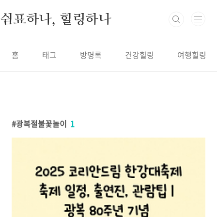
본문 바로가기
쉼표하나, 힐링하나
홈
태그
방명록
건강힐링
여행힐링
광복절불꽃놀이
1