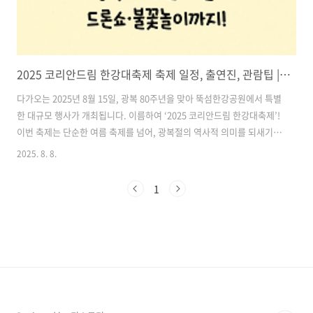
2025 코리안드림 한강대축제 축제 일정, 출연진, 관람팁 | 광복 80주년 기념 드론쇼·불꽃놀이까지! 뚝섬한강공원에서 펼쳐지는 감동 대축제
다가오는 2025년 8월 15일, 광복 80주년을 맞아 뚝섬한강공원에서 특별
한 대규모 행사가 개최됩니다. 이름하여 ‘2025 코리안드림 한강대축제’!
이번 축제는 단순한 여름 축제를 넘어, 광복절의 역사적 의미를 되새기며
통일과 미래를 향한 희망을 나누는 자리로 꾸며집니다. 특히 1,200대의
2025. 8. 8.
드론쇼, 대규모 불꽃놀이, 그리고 보이스코리아 출신 가수들의 라이브 공
연까지 더해져, 서울의 여름 밤을 수놓을 최고의 감동 무대가 될 예정입
1
니다.이번 글에서는 축제 일정, 구성, 출연진, 관람 팁까지 모든 정보를
상세히 소개드리니, 한강에서 특별한 여름밤을 보내고 싶은 분들은 꼭 끝
까지 읽어보세요! 목차1. 2025 코리안드림 한강대축제 개요 2. 1부 – 감
동의 기념식 (19:00~) 3. 2부 – 새시대통일의..