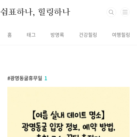
본문 바로가기
쉼표하나, 힐링하나
홈
태그
방명록
건강힐링
여행힐링
광명동굴휴무일
1