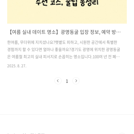
【여름 실내 데이트 명소】광명동굴 입장 정보, 예약 방법, 추천 코스, 꿀팁 총정리, 무더위 피하기 딱 좋은 예술과 자연이 공존하는 힐링 명소
한여름, 무더위에 지치셨나요?햇볕도 피하고, 시원한 공간에서 특별한
경험까지 할 수 있다면 얼마나 좋을까요?경기도 광명에 위치한 광명동굴
은 여름철 최고의 실내 피서지로 손꼽히는 명소입니다.100여 년 전 폐광
된 탄광이 예술과 빛의 공간으로 재탄생하여, 더운 여름에도 긴팔 겉옷
2025. 8. 27.
하나면 충분히 즐길 수 있는 시원한 동굴 속 여행이 펼쳐집니다.특히,
SNS에서 입소문 난 조형물과 빛의 예술 전시는 연인과의 특별한 데이트,
1
또는 가족과의 문화체험으로도 제격이죠.이번 포스팅에서는 광명동굴의
입장 정보부터 추천 코스, 꿀팁까지 모두 알려드릴게요.한여름 더위가 무
색해질 특별한 실내 여행지, 광명동굴로 함께 떠나보실까요? 목차1. 광
명동굴 기본 정보 2. 한여름에도 쾌적한 실내 온도! 천연 냉방의 진가 3.
빛과 ..