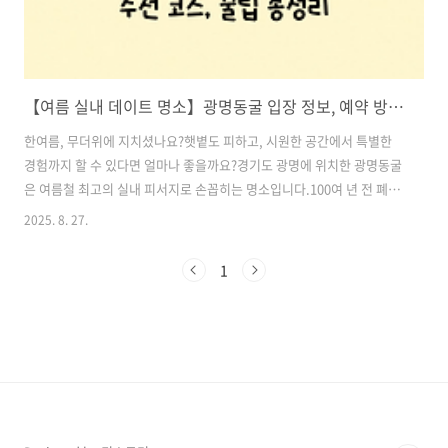
【여름 실내 데이트 명소】광명동굴 입장 정보, 예약 방법, 추천 코스, 꿀팁 총정리, 무더위 피하기 딱 좋은 예술과 자연이 공존하는 힐링 명소
한여름, 무더위에 지치셨나요?햇볕도 피하고, 시원한 공간에서 특별한
경험까지 할 수 있다면 얼마나 좋을까요?경기도 광명에 위치한 광명동굴
은 여름철 최고의 실내 피서지로 손꼽히는 명소입니다.100여 년 전 폐광
된 탄광이 예술과 빛의 공간으로 재탄생하여, 더운 여름에도 긴팔 겉옷
2025. 8. 27.
하나면 충분히 즐길 수 있는 시원한 동굴 속 여행이 펼쳐집니다.특히,
SNS에서 입소문 난 조형물과 빛의 예술 전시는 연인과의 특별한 데이트,
1
또는 가족과의 문화체험으로도 제격이죠.이번 포스팅에서는 광명동굴의
입장 정보부터 추천 코스, 꿀팁까지 모두 알려드릴게요.한여름 더위가 무
색해질 특별한 실내 여행지, 광명동굴로 함께 떠나보실까요? 목차1. 광
명동굴 기본 정보 2. 한여름에도 쾌적한 실내 온도! 천연 냉방의 진가 3.
빛과 ..