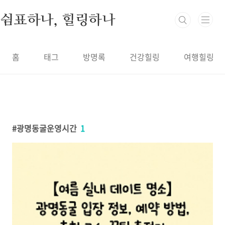
본문 바로가기
쉼표하나, 힐링하나
홈
태그
방명록
건강힐링
여행힐링
광명동굴운영시간
1