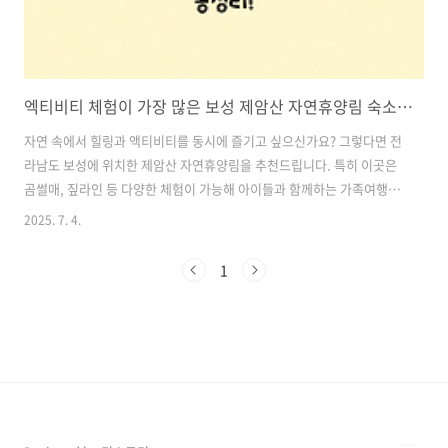
엑티비티 체험이 가장 많은 보성 제암산 자연휴양림 숙소가격, 체험활동 가격, 예약방법 총정리! 곰썰매는 필수 체험
자연 속에서 힐링과 액티비티를 동시에 즐기고 싶으신가요? 그렇다면 전
라남도 보성에 위치한 제암산 자연휴양림을 추천드립니다. 특히 이곳은
곰썰매, 짚라인 등 다양한 체험이 가능해 아이들과 함께하는 가족여행지,
또는 연인과의 이색 데이트 장소로도 큰 인기를 끌고 있는데요. 오늘은
2025. 7. 4.
숙소 가격 정보, 체험 활동 가격, 그리고 예약 방법까지 총정리해드립니
다! 목차1. 제암산 휴양림, 어떤 곳인가요? 2. 엑티비티 체험 종류 및 가
1
격 안내 3. 숙소 정보 – 숲속의 집 (차향기가득한집) 4. 예약 방법 – 매주
수요일 10시, 선착순! 5. 제암산에서 꼭 해야 할 5가지 6. 방문 전 체크리
스트 제암산 자연휴양림 예약하기1. 제암산 휴양림, 어떤 곳인가요?제암
산 자연휴양림은 전라남도 보성군 웅치면 대산리에 위치..