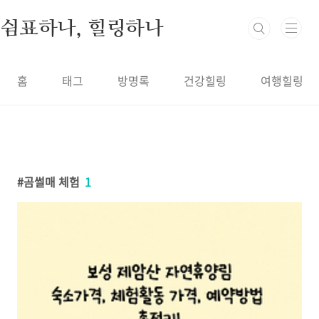
본문 바로가기
쉼표하나, 힐링하나
홈
태그
방명록
건강힐링
여행힐링
곰썰매 체험
1