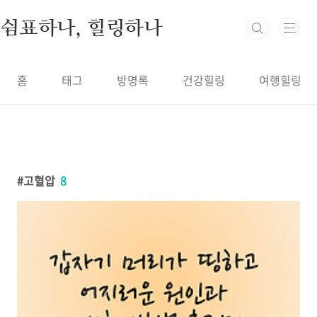
본문 바로가기
쉼표하나, 힐링하나
홈
태그
방명록
건강힐링
여행힐링
고혈압
8