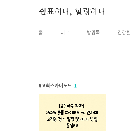
본문 바로가기
쉼표하나, 힐링하나
홈
태그
방명록
건강힐
고척스카이도므
1