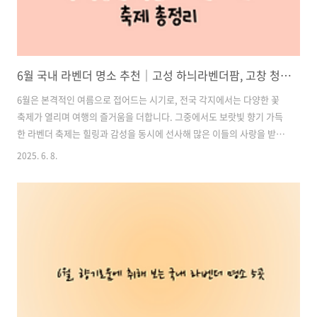
6월 국내 라벤더 명소 추천｜고성 하늬라벤더팜, 고창 청농원, 정읍 허브원 라벤더 축제 총정리
6월은 본격적인 여름으로 접어드는 시기로, 전국 각지에서는 다양한 꽃
축제가 열리며 여행의 즐거움을 더합니다. 그중에서도 보랏빛 향기 가득
한 라벤더 축제는 힐링과 감성을 동시에 선사해 많은 이들의 사랑을 받고
있습니다.이번 글에서는 강원도 고성의 하늬라벤더팜, 전라북도 고창의
2025. 6. 8.
청농원, 정읍의 허브원에서 진행되는 6월 라벤더 축제 정보를 총정리해
소개합니다. 각 명소의 라벤더 개화 시기, 수국 등 함께 볼 수 있는 꽃, 먹
거리, 사진 명소까지 자세히 알려드리니, 이번 6월 꽃 여행 계획에 참고
해보세요. 목차1. 고성 하늬라벤더팜｜라벤더와 수국이 어우러진 감성
명소 2. 고창 청농원｜핑크뮬리부터 수국까지 꽃의 천국 3. 정읍 허브원
｜칠보산 자락에 자리한 자연 속 라벤더 정원 4. 6월 라벤더 여행 총정리
｜..