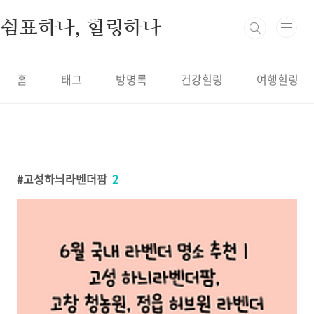
본문 바로가기
쉼표하나, 힐링하나
홈
태그
방명록
건강힐링
여행힐링
고성하늬라벤더팜
2