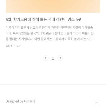
6월, 향기로움에 취해 보는 국내 라벤더 명소 5곳
여름이 다가오면서 싱그러운 향기가 가득한 라벤더의 계절이 다가왔습
니다. 특히 6월에는 한국의 다채로운 라벤더 명소들이 최고의 아름다움
을 뽐내는 시기입니다. 이번 글에서는 그중에서도 특히 눈에 띄는 5곳을
소개하겠습니다. 함께 향기로움에 취해보며 여름을 맞이해보시죠. 목차
2024. 5. 26.
1. 고창 청농원: 라벤더 시즌으로 향기로움에 취하다2. 광양 사실라 라벤
더 팜: 보랏빛 향기에 취하는 여름의 특별한 시간3. 거창허브빌리지: 라
1
벤더 헤이즈와 함께하는 특별한 문화공간4. 고성 하늬라벤더팜: 보라빛
카페트 위로 펼쳐진 라벤더의 환상5. 정읍 허브원: 365일 라벤더와 함께
하는 싱그러운 향기의 여행1. 고창 청농원: 라벤더 시즌으로 향기로움에
취하다고창 청농원은 한국의 라벤더 명소 중에서도 뛰어난 아름다움을
자랑합니다. ..
Designed by 티스토리