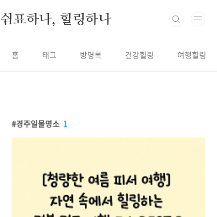
본문 바로가기
쉼표하나, 힐링하나
홈
태그
방명록
건강힐링
여행힐링
경주일몰명소
1