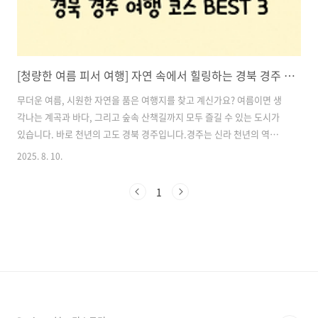
[청량한 여름 피서 여행] 자연 속에서 힐링하는 경북 경주 여행 코스 BEST 3
무더운 여름, 시원한 자연을 품은 여행지를 찾고 계신가요? 여름이면 생
각나는 계곡과 바다, 그리고 숲속 산책길까지 모두 즐길 수 있는 도시가
있습니다. 바로 천년의 고도 경북 경주입니다.경주는 신라 천년의 역사를
간직한 문화유산은 물론, 여름에만 느낄 수 있는 푸르름과 시원한 청량감
2025. 8. 10.
까지 선물하는 여행지로 각광받고 있습니다. 이번 여름에는 에어컨 바람
대신 초록빛 숲과 시원한 바닷바람을 맞으며 경주만의 여름 정취를 느껴
1
보세요.이번 글에서는 자연 속에서 온전히 휴식을 취할 수 있는 경주 여
름 피서 여행 코스 3곳을 소개합니다. 가족 여행지로도, 커플 나들이 장
소로도 안성맞춤인 경주 명소들을 지금 바로 만나보세요. 목차1. 경북천
년숲정원 2. 송대말등대 & 감포 바다 3. 경주풍력발전단지 4. 경주 여름
..