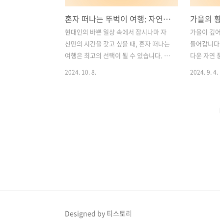
혼자 떠나는 뚜벅이 여행: 자연과 도심이 어우러진 국내 최고의 힐링 여행지 4곳
현대인의 바쁜 일상 속에서 잠시나마 자
가을이 깊
신만의 시간을 갖고 싶을 때, 혼자 떠나는
들어갑니다.
여행은 최고의 선택이 될 수 있습니다. 특
다운 자연 
히 차 없이도 충분히 즐길 수 있는 '뚜벅
을에 더욱 
2024. 10. 8.
2024. 9. 4.
이' 여행은 자연의 아름다움과 도시의 매
러운 사찰,
력을 온전히 느낄 수 있어 더욱 특별합니
잔잔한 호수
다. 한국에는 대중교통이 잘 발달되어 있
름다움을 선
어 자동차 없이도 편리하게 여행할 수 있
을 경주 여
는 곳들이 많이 있습니다. 이번 포스팅에
방문해야 
서는 뚜벅이 혼자 여행객들을 위한 최고
다. 풍성한
의 국내 여행지 4곳을 소개합니다. 자연과
한 추억을 
도심이 조화된 이 여행지들은 걸으며 사
서 꼭 방문
색하고, 힐링하기에 더없이 좋은 장소들
2. 경주의
입니다. 목차1. 혼자 떠나는 통영 여행 –
모스 꽃밭 3
뚜벅이를 위한 매력적인 코스와 추천 명
사와 함께하
소 2. 혼자 떠나는 경주 여행 – 신라 천 년
경주 나아해
Designed by 티스토리