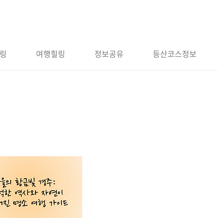
링
여행힐링
정보공유
등산코스정보