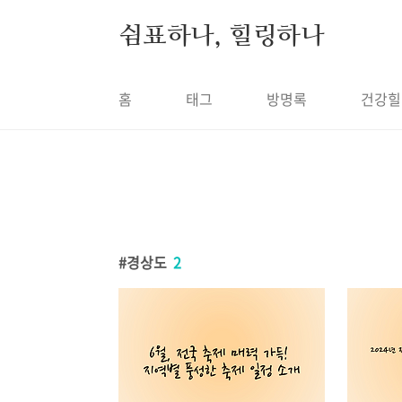
본문 바로가기
쉼표하나, 힐링하나
홈
태그
방명록
건강힐
경상도
2