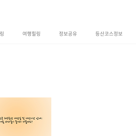
링
여행힐링
정보공유
등산코스정보