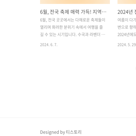
6월, 전국 축제 매력 가득! 지역별 풍성한 축제 일정 소개
6월, 전국 곳곳에서는 다채로운 축제들이
여름이 다가
열리며 화려한 분위기 속에서 여행을 즐
변으로 향하
길 수 있는 시기입니다. 수국과 라벤더 축
2024년에
제부터 자연과 역사를 만날 수 있는 특별
장되어 여
2024. 6. 7.
2024. 5. 29
한 축제까지, 다양한 행사들이 기다리고
하고 있습니
있습니다. 여행을 계획 중이신 분들을 위
이 언제 개
해, 전국의 6월 축제 일정을 지역별로 총
는지 한번 
정리하여 소개해드리겠습니다. 목차1. 6
전국 해수욕
월 서울 근교 지역 여름 축제 소개2. 6월
정리해보겠
전라도 다채로운 축제 소개3. 6월 충청도
즐기러 가볼
축제 소개4. 6월 경상도 축제 소개5. 6월
수욕장 개장일
강원도 축제 소개6. 6월 제주도 축제 소
충청도 해수
개 1. 6월 서울 근교 지역 여름 축제 소개
내3. 202
서울과 경기, 인천 지역에서는 매주 일요
영 기간 안내
일 잠수교 차량 통행이 제한되며, 플리마
장일 및 운영
켓과 먹거리, 다채로운 공연이 펼쳐지는
부산 해수욕
Designed by 티스토리