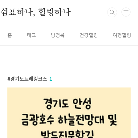
본문 바로가기
쉼표하나, 힐링하나
홈
태그
방명록
건강힐링
여행힐링
경기도트레킹코스
1