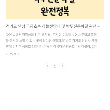
경기도 안성 금광호수 하늘전망대 및 박두진문학길 완전정복
자연 속에서 힐링하며 걷고 싶은 날, 도시의 소음을 벗어나 문학과 풍경
을 동시에 느낄 수 있는 곳이 있다면 어떨까요?바로 경기도 안성시 금광
면에 위치한 금광호수입니다.이곳은 아름다운 인공호수와 더불어, 2024
년 9월 완공된 하늘전망대와 하늘탐방로(스카이워크), 그리고 청록파 시
2025. 9. 1.
인 박두진을 기리는 박두진문학길까지 갖춘, 가족 나들이나 혼자만의 힐
링 산책에 안성맞춤인 장소입니다.이번 포스팅에서는 금광호수의 매력
1
과 함께 하늘전망대, 탐방로, 박두진문학길 3개 코스를 낱낱이 소개해드
리겠습니다. 목차1. 금광호수 개요 2. 하늘전망대 – 금광호수 최고의 뷰
포인트 3. 하늘탐방로 (스카이워크) – 숲과 호수를 동시에 느끼는 데크길
4. 박두진문학길 – 시와 걷는 문학 트레킹 5. 금북정맥 탐방안내소 – 생
태와..