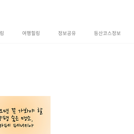
링
여행힐링
정보공유
등산코스정보