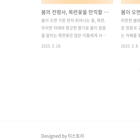
봄의 전령사, 목련꽃을 만끽할 수 있는 감성 카페 3곳 추천
봄이 오면 가장 먼저 피어나는 꽃, 목련.
따뜻한 봄바
우아한 자태와 향긋한 향기로 봄이 왔음
운 정원과 
을 알리는 목련꽃은 많은 이들에게 사랑
는 카페를 
받는 꽃 중 하나입니다. 만개한 목련을 바
람만 아는 
2025. 3. 18.
2025. 3. 8.
라보며 따뜻한 커피 한 잔을 즐길 수 있다
아를 소개합
면 더욱 특별한 시간이 되겠죠? 이번 글에
에 현대적인
서는 대중교통으로도 쉽게 방문할 수 있
화를 이루는
는 목련꽃 카페 네 곳을 소개해 드립니다.
하나의 복
서울과 수원에 위치한 감성 가득한 카페
니다.특히,
들에서 목련이 선사하는 봄의 아름다움을
원과 현대
만끽해보세요. 목차1. 수원 정지영 커피
서는 자연 
로스터즈 장안문점 2. 서울 연남동 마가렛
한 분위기 
연남 3. 수원 노스모크 위드아웃파이어 교
수 있습니다
동점 4. 서울 용산 굿뉴스 카페인 모어 1.
아의 매력과
수원 정지영 커피 로스터즈 장안문점📍
세히 소개해
위치: 경기도 수원시 팔달구 장안문로💰
여행을 계획
Designed by 티스토리