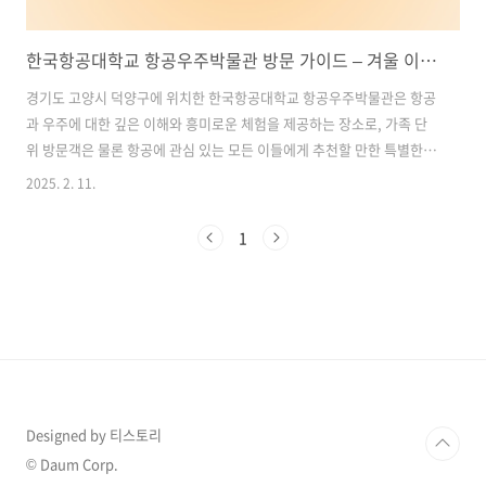
한국항공대학교 항공우주박물관 방문 가이드 – 겨울 이색 여행 추천지
경기도 고양시 덕양구에 위치한 한국항공대학교 항공우주박물관은 항공
과 우주에 대한 깊은 이해와 흥미로운 체험을 제공하는 장소로, 가족 단
위 방문객은 물론 항공에 관심 있는 모든 이들에게 추천할 만한 특별한
여행지입니다. 겨울철 이색 여행지로 손꼽히는 이곳에서는 전시 관람뿐
2025. 2. 11.
아니라 실제 항공기 견학 프로그램 등 다양한 체험을 통해 특별한 하루를
보낼 수 있습니다. 목차1. 한국항공대학교 항공우주박물관 기본 정보 2.
1
주요 프로그램 및 체험 소개 3. 한국항공대학교 항공우주박물관 상설전
시 4.한국항공대학교 항공우주박물관 방문 팁 한국항공대학교 항공우주
박물관 프로그램 예약하기1. 항공우주박물관 기본 정보📍 주소경기도
고양시 덕양구 항공대학로 76-9 한국항공대학교 항공우주박물관🚗 주
차 정보주차장: 학교 ..
Designed by 티스토리
© Daum Corp.