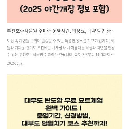
부천호수식물원 수피아 운영시간, 입장료, 예약 방법 총정리 (2025 야간개장 정보 포함)
도심 속 자연을 느끼며 힐링할 수 있는 특별한 장소를 찾고 계신가요?서
울과 가까운 경기도 부천에는 사계절 내내 아름다운 식물과 자연을 만날
수 있는 부천호수식물원 수피아가 있습니다. 특히 3월부터 11월까지 진
행되는 야간개장은 연인, 가족 단위 방문객들에게 큰 인기를 끌고 있습니
2025. 5. 7.
다.이 글에서는 수피아의 위치, 운영시간, 야간개장 일정, 입장료, 예약방
법까지 한 번에 정리해드리겠습니다. 2025년 방문을 계획하고 있다면 반
드시 읽어보시고 사전예약까지 준비하세요! 목차1. 부천호수식물원 수
피아란? 2. 위치 및 교통 정보 3. 운영시간 및 휴무일 4. 2025년 야간개장
안내 (예약 필수!) 5. 입장료 안내 6. 수피아에서 즐길 수 있는 콘텐츠 7.
방문 팁 및 추천 포토스팟 8. 자주 묻는 질문(FA..