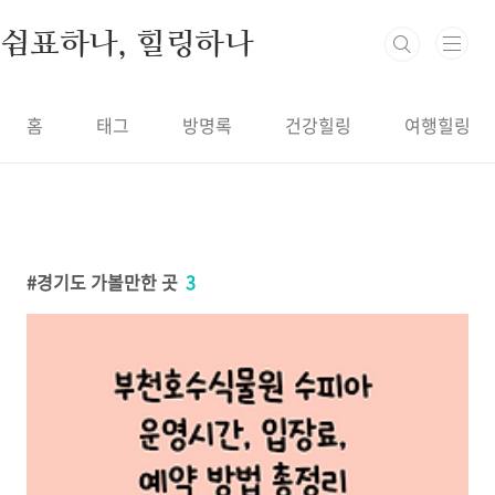
본문 바로가기
쉼표하나, 힐링하나
홈
태그
방명록
건강힐링
여행힐링
경기도 가볼만한 곳
3