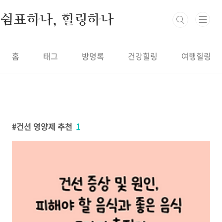
본문 바로가기
쉼표하나, 힐링하나
홈
태그
방명록
건강힐링
여행힐링
건선 영양제 추천
1