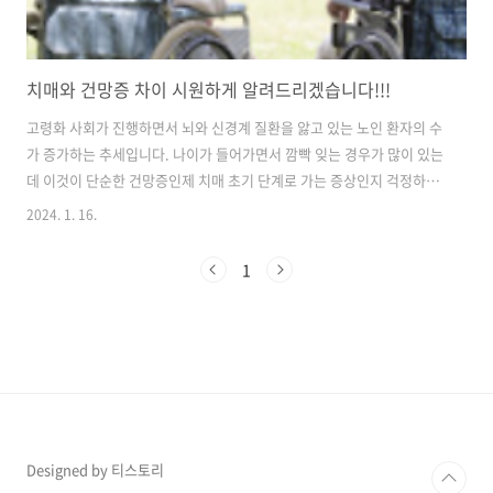
치매와 건망증 차이 시원하게 알려드리겠습니다!!!
고령화 사회가 진행하면서 뇌와 신경계 질환을 앓고 있는 노인 환자의 수
가 증가하는 추세입니다. 나이가 들어가면서 깜빡 잊는 경우가 많이 있는
데 이것이 단순한 건망증인제 치매 초기 단계로 가는 증상인지 걱정하시
는 분들이 많이 있습니다. 이번 시간에는 건망증과 치매 증상은 어떻게
2024. 1. 16.
구분할 수 있는지 시원하게 알려드리겠습니다. 목차 1. 65세 이상 치매환
자 수 2. 건망증과 치매의 차이점 3. 건망증 기억력 장애 4. 치매 기억력
1
장애 65세 이상 치매환자 수 국민건강보험공단 발표자료에 따르면 작년
한 해동안에 65세 이상의 치매 환자는총 46만명 이상으로 47만명에 육
박합니니다. 이는 10명중 1명이 치매를 앓고 있다고 합니다. 건망증과 치
매의 차이점 건망증 증세는 기억력 저하만 있을 뿐이고 다른 인지 능력..
Designed by 티스토리