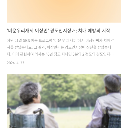
'미운우리새끼 이상민' 경도인지장애: 치매 예방의 시작
지난 21일 SBS 예능 프로그램 '미운 우리 새끼'에서 이상민씨가 치매 검
사를 받았는데요. 그 결과, 이상민씨는 경도인지장애 진단을 받았습니
다. 이에 관련하여 의사는 "6년 정도 지나면 3분의 2 정도의 경도인지장
애 환자들이 치매로 갈 수 있다"며 "뇌 관리를 해주셔야 한다. 치료하면
2024. 4. 23.
90% 이상은 돌아올 수 있다"고 설명했습니다. 그렇다면 경도인지장애
란 무엇일까요? 목차 1. 경도인지장애란? 2. 경도인지장애와 치매: 인지
기능의 저하 3. 경도인지장애 예방을 위한생활 습관과 브라질너트의 효
과 1. 경도인지장애란? 경도인지장애는 정상 노화와 치매 사이의 상태
로, 치매의 초기 단계에 해당합니다. 이 상태에서는 뇌 기능이 노화로 인
해 점차 저하되면서 인지능력이 저하됩니다. 처음에는 환자 자신만이 그
러한 ..