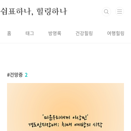
본문 바로가기
쉼표하나, 힐링하나
홈
태그
방명록
건강힐링
여행힐링
건망증
2