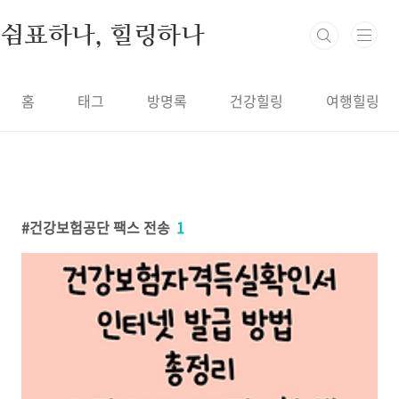
본문 바로가기
쉼표하나, 힐링하나
홈
태그
방명록
건강힐링
여행힐링
건강보험공단 팩스 전송
1