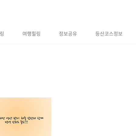
링
여행힐링
정보공유
등산코스정보