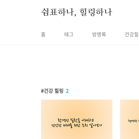
본문 바로가기
쉼표하나, 힐링하나
홈
태그
방명록
건강힐
건강 힐링
2