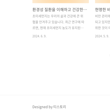
환경성 질환을 이해하고 건강한 미래를 위한 조치 알아보기
초미세먼지는 우리의 삶과 건강에 큰 위
비만 관리에
협을 안겨주고 있습니다. 최근 연구에 따
되고 있지만
르면, 현재 초미세먼지 농도가 유지된다
위한 것이 
면 2050년에는 조기 사망자가 11만 명에
강한 상태를
2024. 6. 9.
2024. 5. 9.
달할 것으로 예측됩니다. 특히 건강 취약
진을 함께 
계층인 노령 인구가 증가하면서 초미세먼
는 우리의 
지의 영향력이 더욱 커질 것으로 예상됩
하나입니다.
니다. 이러한 상황에서 환경성 질환은 우
략을 소개하
리가 직면한 심각한 문제입니다.환경성
와 적절한 
질환은 우리가 일상적으로 접하는 환경
이해하기2.
오염 물질로부터 발생하는 질병을 의미합
역력 향상을
니다. 이러한 물질은 대기 중의 먼지, 공해
체중 정체 
물질, 화학 물질 등 다양합니다. 특히 초미
양관리의 관
세먼지와 같은 미세먼지는 우리의 호흡기
조절로 비만
계에 직접 침입하여 호흡기 질환을 유발
또는 일반
할 뿐만 아니라 심혈관계 질환 및 암 등 다
'에너지' 
Designed by 티스토리