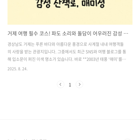
거제 여행 필수 코스! 파도 소리와 돌담이 어우러진 감성 산책로, 매미성
경상남도 거제는 푸른 바다와 아름다운 풍경으로 사계절 내내 여행객들
의 사랑을 받는 관광지입니다. 그중에서도 최근 SNS와 여행 블로그를 통
해 입소문이 퍼진 이색 명소가 있습니다. 바로 **2003년 태풍 ‘매미’를
이겨낸 돌담 성채, ‘매미성’**입니다.이 매미성은 단순한 관광지가 아닙
2025. 8. 24.
니다. 자연재해로 경작지를 잃은 한 시민이 직접 돌 하나하나를 손수 쌓
아올린, 인간의 끈기와 회복력을 상징하는 장소입니다. 지금은 많은 이들
1
이 찾는 감성 가득한 산책 명소로 자리 잡았죠.이번 글에서는 매미성의
역사와 매력을 비롯해, 방문 시 알아두면 좋은 정보들을 꼼꼼하게 정리해
드립니다. 거제 여행을 계획 중이시라면, 매미성을 코스로 꼭 포함해보세
요! 목차1. 매미성의 탄생 배경: 태풍이 만든 기적의 성 2. 매미성의..