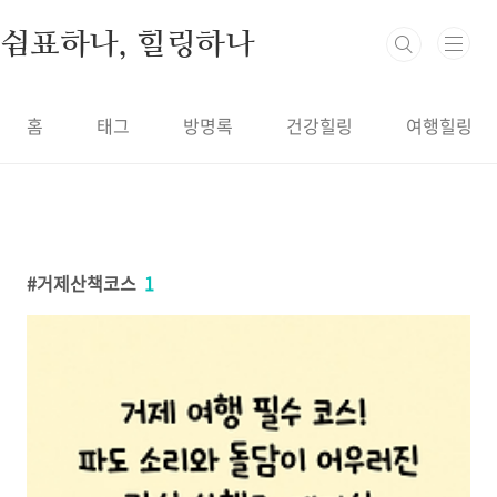
본문 바로가기
쉼표하나, 힐링하나
홈
태그
방명록
건강힐링
여행힐링
거제산책코스
1