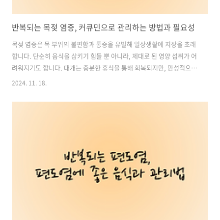
반복되는 목젖 염증, 커큐민으로 관리하는 방법과 필요성
목젖 염증은 목 부위의 불편함과 통증을 유발해 일상생활에 지장을 초래
합니다. 단순히 음식을 삼키기 힘들 뿐 아니라, 제대로 된 영양 섭취가 어
려워지기도 합니다. 대개는 충분한 휴식을 통해 회복되지만, 만성적으로
반복되는 염증은 보다 체계적인 관리가 필요합니다.대표적인 염증성 질
2024. 11. 18.
환에는 인두염, 편도염, 역류성 식도염이 있습니다. 이 질환들은 목젖 주
변에 염증을 유발하고 심각한 경우 발열과 합병증까지 동반합니다. 각각
의 염증에 대해 더 알아보겠습니다. 목차1. 목젖 주변 염증성 질환 종류
2. 만성 염증이 초래하는 위험성 3. 염증 관리에 도움이 되는 커큐민의 효
능 4. 커큐민 흡수율을 높이는 방법 – 미셀화 기술 5. 커큐민과 오메가3
의 시너지 효과 6. 커큐민 영양제 선택 시 고려할 사항 커큐민 영양..