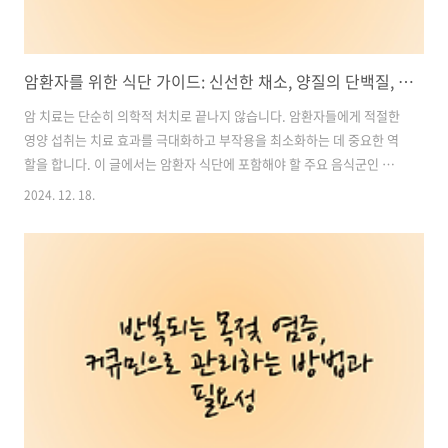
암환자를 위한 식단 가이드: 신선한 채소, 양질의 단백질, 통곡물, 그리고 커큐민의 효능
암 치료는 단순히 의학적 처치로 끝나지 않습니다. 암환자들에게 적절한
영양 섭취는 치료 효과를 극대화하고 부작용을 최소화하는 데 중요한 역
할을 합니다. 이 글에서는 암환자 식단에 포함해야 할 주요 음식군인 신
선한 채소와 과일, 양질의 단백질, 통곡물과 견과류, 그리고 강황에서 추
2024. 12. 18.
출한 커큐민의 효능을 중심으로 식단 구성과 활용법을 자세히 소개하겠
습니다. 목차1. 신선한 채소와 과일: 항산화 성분의 보고 2. 양질의 단백
질: 근육 손실 방지와 조직 재생 3. 통곡물과 견과류: 지속적인 에너지 공
급 4. 커큐민: 항암 식단의 보조제 5. 암환자 식단 구성 팁 항암 보충제 추
천, 구매 바로가기1. 신선한 채소와 과일: 항산화 성분의 보고채소와 과
일의 특징과 효능암환자 식단에서 채소와 과일은 필수적인 요소입니..