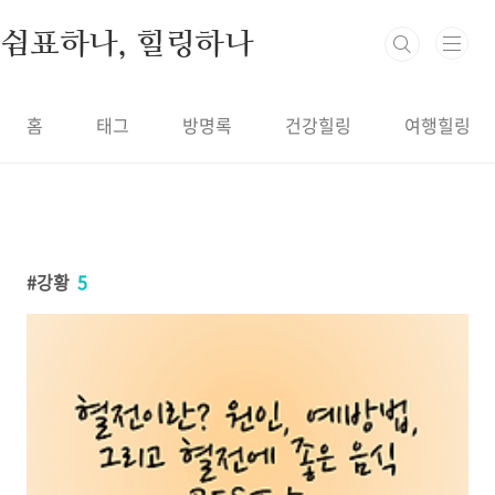
본문 바로가기
쉼표하나, 힐링하나
홈
태그
방명록
건강힐링
여행힐링
강황
5